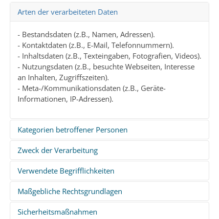
Arten der verarbeiteten Daten
- Bestandsdaten (z.B., Namen, Adressen).
- Kontaktdaten (z.B., E-Mail, Telefonnummern).
- Inhaltsdaten (z.B., Texteingaben, Fotografien, Videos).
- Nutzungsdaten (z.B., besuchte Webseiten, Interesse
an Inhalten, Zugriffszeiten).
- Meta-/Kommunikationsdaten (z.B., Geräte-
Informationen, IP-Adressen).
Kategorien betroffener Personen
Zweck der Verarbeitung
- Mitglieder.
- Spenderinnen und Spender.
Verwendete Begrifflichkeiten
- Erfüllung unserer satzungsmäßigen Aufgaben.
- Besucherinnen und Besucher unserer Website.
- Mitgliederverwaltung.
- Teilnehmende an Veranstaltungen.
Maßgebliche Rechtsgrundlagen
„Personenbezogene Daten“ sind alle Informationen,
- Planung, Organisation und Durchführung von
- Referentinnen und Referenten.
die sich auf eine identifizierte oder identifizierbare
Veranstaltungen.
- Moderatorinnen und Moderatoren.
Sicherheitsmaßnahmen
Nachfolgend informieren wir über die
natürliche Person (im Folgenden „betroffene Person“)
- Kommunikation mit Mitgliedern, Interessierten,
- Interessentinnen und Interessenten.