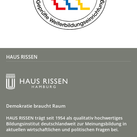
Auf unserer Website können Videos der Plattform
YouTube eingebunden sein. Anbieter ist Google
Ireland Limited, Gordon House, Barrow Street, Dublin
4, Irland.
Beim Aufruf einer Seite mit eingebettetem YouTube-
Video wird eine Verbindung zu den Servern von
YouTube hergestellt. Dabei können personenbezogene
HAUS RISSEN
Daten, insbesondere Ihre IP-Adresse und technische
Informationen über Ihren Browser und Ihr Endgerät,
verarbeitet werden.
Weitere Informationen finden Sie in der
Datenschutzerklärung von YouTube bzw. Google.
Demokratie braucht Raum
HAUS RISSEN trägt seit 1954 als qualitativ hoch­wertiges
Bildungs­institut deutsch­land­weit zur Meinungs­bildung in
aktuellen wirt­schaft­lichen und politischen Fragen bei.