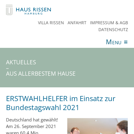
VILLA RISSEN
ANFAHRT
IMPRESSUM & AGB
DATENSCHUTZ
Menu
≡
ANGEBOTE
VERANSTALTUNGEN
AKTUELLES
SPENDEN
TEAM
HAUS RISSEN
KONTAKT
AKTUELLES
–
AUS ALLERBESTEM HAUSE
ERSTWAHLHELFER im Einsatz zur
Bundestagswahl 2021
Deutschland hat gewählt!
Am 26. September 2021
waren 60,4 Mio.