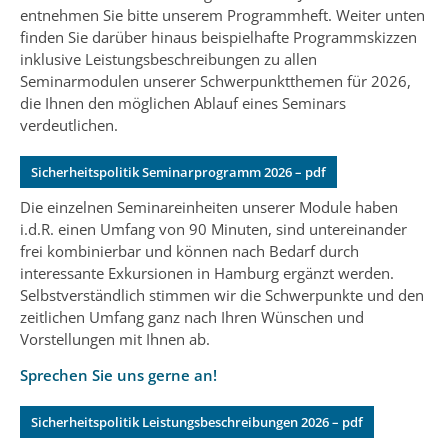
entnehmen Sie bitte unserem Programmheft. Weiter unten
Einheiten der Bundeswehr kommen gerne zu uns, da
Seminare mit kurzen Planungszeiten, abgestimmt auf
finden Sie darüber hinaus beispielhafte Programmskizzen
wir den Anspruch an uns selbst haben, ein
Ihre Vorstellungen. Auf kurzfristige inhaltliche oder
inklusive Leistungsbeschreibungen zu allen
ausgezeichneter Gastgeber zu sein, und Ihnen neben
organisatorische Änderungswünsche reagieren wir
Seminarmodulen unserer Schwerpunktthemen für 2026,
den Seminarinhalten ein Teambuilding-Event mit
positiv und service-orientiert.
die Ihnen den möglichen Ablauf eines Seminars
Möglichkeiten zur Kohäsion bieten – mit Gästehaus
verdeutlichen.
zur Unterbringung auf dem Institutsgelände,
Verpflegung, digitaler Infrastruktur und der
Sicherheitspolitik Seminarprogramm 2026 – pdf
Möglichkeit zum geselligen Beisammensein nach
Seminarende.
Die einzelnen Seminareinheiten unserer Module haben
i.d.R. einen Umfang von 90 Minuten, sind untereinander
frei kombinierbar und können nach Bedarf durch
interessante Exkursionen in Hamburg ergänzt werden.
Selbstverständlich stimmen wir die Schwerpunkte und den
zeitlichen Umfang ganz nach Ihren Wünschen und
Vorstellungen mit Ihnen ab.
Sprechen Sie uns gerne an!
Sicherheitspolitik Leistungsbeschreibungen 2026 – pdf