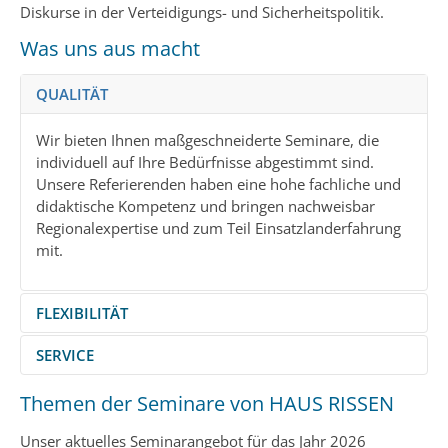
Diskurse in der Verteidigungs- und Sicherheitspolitik.
Was uns aus macht
QUALITÄT
Wir bieten Ihnen maßgeschneiderte Seminare, die
individuell auf Ihre Bedürfnisse abgestimmt sind.
Unsere Referierenden haben eine hohe fachliche und
didaktische Kompetenz und bringen nachweisbar
Regionalexpertise und zum Teil Einsatzlanderfahrung
mit.
FLEXIBILITÄT
SERVICE
Wir haben äußerst kurze Notice-To-Move- Zeiten und
richten uns ganz nach dem von Ihnen bevorzugten
Themen der Seminare von HAUS RISSEN
Unsere Seminare bieten wir in verschiedenen
Zeitraum und Ort. Auch bei Themen und
Formaten an – ob mit Mobile Teaching Teams bei
Lehrformaten richten wir uns stets nach Ihren
Unser aktuelles Seminarangebot für das Jahr 2026
Ihnen vor Ort, in unseren Räumlichkeiten oder digital.
Vorstellungen. Wir konzipieren und organisieren