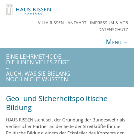
VILLA RISSEN
ANFAHRT
IMPRESSUM & AGB
DATENSCHUTZ
Menu
≡
ANGEBOTE
VERANSTALTUNGEN
AKTUELLES
EINE LEHRMETHODE,
SPENDEN
TEAM
HAUS RISSEN
KONTAKT
DIE IHNEN VIELES ZEIGT.
–
AUCH, WAS SIE BISLANG
NOCH NICHT WUSSTEN.
Geo- und Sicherheitspolitische
Bildung
HAUS RISSEN steht seit der Gründung der Bundeswehr als
verlässlicher Partner an der Seite der Streitkräfte für die
Politische Bildung, einem der Eckpfeiler des Konzepts der