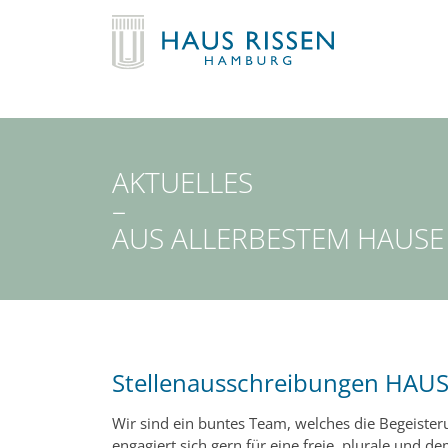
AKTUELLES
–
AUS ALLERBESTEM HAUSE
Stellenausschreibungen HAUS
Wir sind ein buntes Team, welches die Begeisteru
engagiert sich gern für eine freie, plurale und d