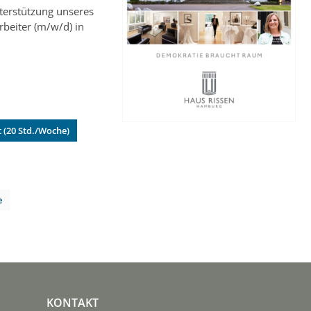
terstützung unseres
beiter (m/w/d) in
 (20 Std./Woche)
e
KONTAKT