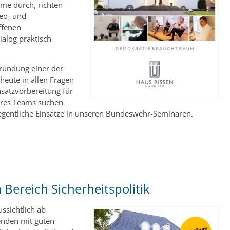
me durch, richten
eo- und
ffenen
ialog praktisch
Gründung einer der
heute in allen Fragen
satzvorbereitung für
seres Teams suchen
legentliche Einsätze in unseren Bundeswehr-Seminaren.
 Bereich Sicherheitspolitik
ssichtlich ab
enden mit guten