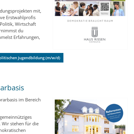
dungsprojekten mit,
ve Erstwahlprofis
olitik, Wirtschaft
ernimmst du
mmelst Erfahrungen,
.
Politischen Jugendbildung (m/w/d)
arbasis
orarbasis im Bereich
 gemeinnütziges
. Wir stehen für die
emokratischen