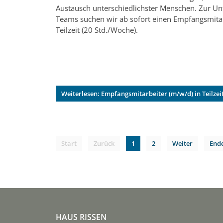
Austausch unterschiedlichster Menschen. Zur Un
Teams suchen wir ab sofort einen Empfangsmitar
Teilzeit (20 Std./Woche).
Weiterlesen: Empfangsmitarbeiter (m/w/d) in Teilzeit
Start
Zurück
1
2
Weiter
End
HAUS RISSEN