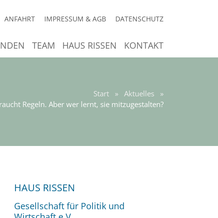
ANFAHRT
IMPRESSUM & AGB
DATENSCHUTZ
ENDEN
TEAM
HAUS RISSEN
KONTAKT
Start
»
Aktuelles
»
raucht Regeln. Aber wer lernt, sie mitzugestalten?
HAUS RISSEN
Gesellschaft für Politik und
Wirtschaft e.V.