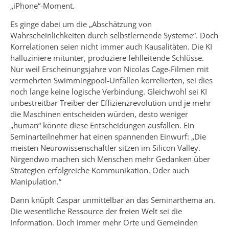
„iPhone“-Moment.
Es ginge dabei um die „Abschätzung von
Wahrscheinlichkeiten durch selbstlernende Systeme“. Doch
Korrelationen seien nicht immer auch Kausalitäten. Die KI
halluziniere mitunter, produziere fehlleitende Schlüsse.
Nur weil Erscheinungsjahre von Nicolas Cage-Filmen mit
vermehrten Swimmingpool-Unfällen korrelierten, sei dies
noch lange keine logische Verbindung. Gleichwohl sei KI
unbestreitbar Treiber der Effizienzrevolution und je mehr
die Maschinen entscheiden würden, desto weniger
„human“ könnte diese Entscheidungen ausfallen. Ein
Seminarteilnehmer hat einen spannenden Einwurf: „Die
meisten Neurowissenschaftler sitzen im Silicon Valley.
Nirgendwo machen sich Menschen mehr Gedanken über
Strategien erfolgreiche Kommunikation. Oder auch
Manipulation.“
Dann knüpft Caspar unmittelbar an das Seminarthema an.
Die wesentliche Ressource der freien Welt sei die
Information. Doch immer mehr Orte und Gemeinden