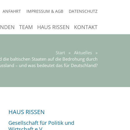
ANFAHRT
IMPRESSUM & AGB
DATENSCHUTZ
ENDEN
TEAM
HAUS RISSEN
KONTAKT
Start
»
Aktuelles
»
d die baltischen Staaten auf die Bedrohung durch
ussland – und was bedeutet das für Deutschland?
HAUS RISSEN
Gesellschaft für Politik und
Wirtschaft e.V.