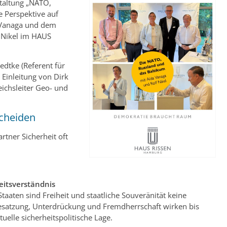
staltung „NATO,
e Perspektive auf
a Vanaga und dem
f Nikel im HAUS
edtke (Referent für
 Einleitung von Dirk
eichsleiter Geo- und
scheiden
rtner Sicherheit oft
eitsverständnis
taaten sind Freiheit und staatliche Souveränität keine
Besatzung, Unterdrückung und Fremdherrschaft wirken bis
uelle sicherheitspolitische Lage.