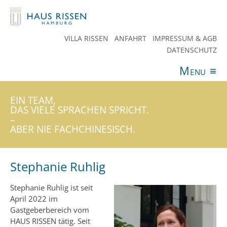
VILLA RISSEN
ANFAHRT
IMPRESSUM & AGB
DATENSCHUTZ
Menu
≡
ANGEBOTE
VERANSTALTUNGEN
AKTUELLES
SPENDEN
TEAM
HAUS RISSEN
KONTAKT
EIN TEAM,
DAS VIELE SPRACHEN SPRICHT.
–
ABER NIE FACHCHINESISCH.
Stephanie Ruhlig
Stephanie Ruhlig ist seit
April 2022 im
Gastgeberbereich vom
HAUS RISSEN tätig. Seit