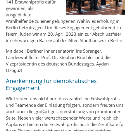
141 Erstwahlprofis dafür
gewinnen, als
ausgebildete
Wahlhelfende zu einer gelungenen Wahlwiederholung in
Berlin beizutragen. Um dieses Engagement gebührend zu
feiern, luden wir am 20. April 2023 ein zur Abschlussfeier
im ehrwürdigen Bärensaal des Alten Stadthauses in Berlin.
Mit dabei: Berliner Innensenatorin Iris Spranger,
Landeswahlleiter Prof. Dr. Stephan Bröchler und die
Vizepräsidentin des deutschen Bundestages, Aydan
Özoğuz!
Anerkennung für demokratisches
Engagement
Wir freuten uns nicht nur, dass zahlreiche Erstwahlprofis
und Teamende der Einladung folgten, sondern freuten uns
auch über die großartige Unterstützung von prominenter
Seite. Neben vieler wertschätzender Worte und reichlich
Applaus erhielten die Erstwahlprofis auch die Zertifikate für
ihren Einsatz, mit welchem sie zu einer erfolgreichen