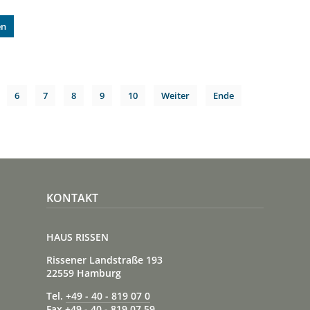
en
6
7
8
9
10
Weiter
Ende
KONTAKT
HAUS RISSEN
Rissener Landstraße 193
22559 Hamburg
Tel.
+49 - 40 - 819 07 0
Fax +49 - 40 - 819 07 59