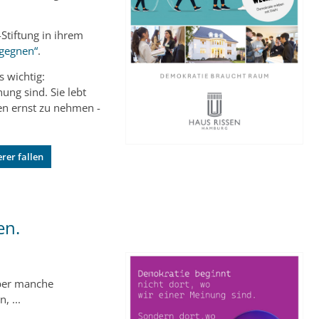
-Stiftung in ihrem
egegnen“
.
 wichtig:
ung sind. Sie lebt
sen ernst zu nehmen -
rer fallen
en.
Aber manche
, ...